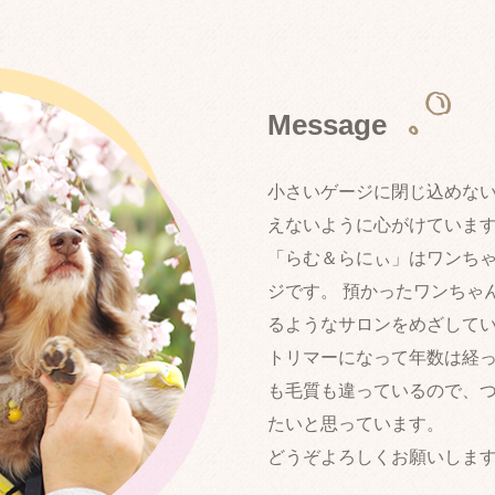
M
e
s
s
a
g
e
小さいゲージに閉じ込めな
えないように心がけていま
「らむ＆らにぃ」はワンち
ジです。 預かったワンちゃ
るようなサロンをめざして
トリマーになって年数は経
も毛質も違っているので、
たいと思っています。
どうぞよろしくお願いしま