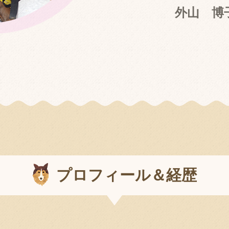
外山 博
プ
ロ
フ
ィ
ー
ル
＆
経
歴