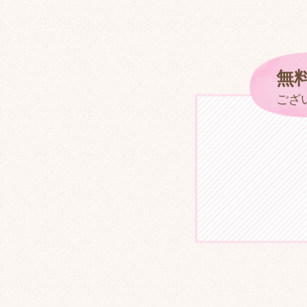
無
ご
ざ