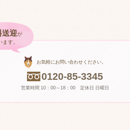
料送迎
が
い
ま
す
。
お気軽にお問い合わせください。
0
1
2
0
-
8
5
-
3
3
4
5
営業時間 10：00～18：00 定休日 日曜日