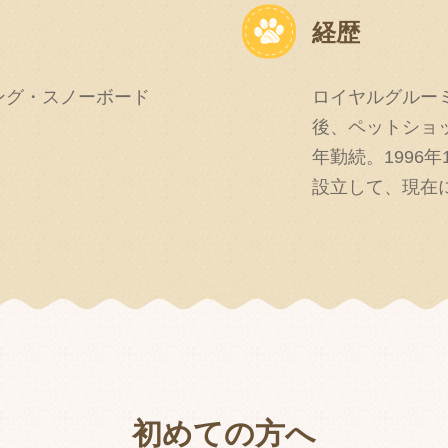
経歴
ング・スノーボード
ロイヤルグルー
後、ペットショ
年勤続。1996
設立して、現在
初
め
て
の
方
へ