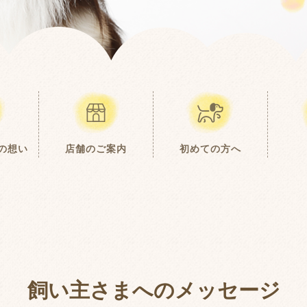
の想い
店舗のご案内
初めての方へ
飼
い
主
さ
ま
へ
の
メ
ッ
セ
ー
ジ