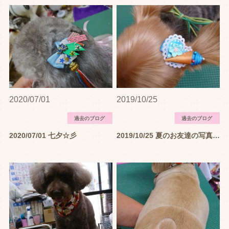
ワンちゃん安心のこだわりシャンプー
犬はトリミングをしないとどうなるの？
子犬のトリミングはいつから？
犬がトリミングで暴れないようになるコツ
2020/07/01
2019/10/25
スタッフ紹介
過去のブログ
過去のブログ
Q&A
2020/07/01 七夕☆彡
2019/10/25 夏のお友達の写真です。
ブログ
ニュース
ペットのあずかりも可能！