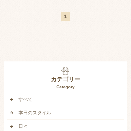
ワンちゃん安心のこだわりシャンプー
1
犬はトリミングをしないとどうなるの？
子犬のトリミングはいつから？
犬がトリミングで暴れないようになるコツ
スタッフ紹介
Q&A
カテゴリー
ブログ
Category
ニュース
すべて
ペットのあずかりも可能！
本日のスタイル
日々